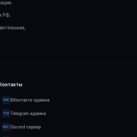
ации.
м РФ.
твительным,
Контакты
ВКонтакте админа
VK
Telegram админа
TG
Discord сервер
DC