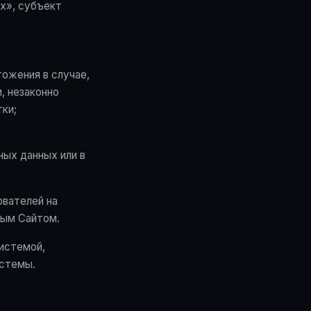
х», субъект
тожения в случае,
, незаконно
ки;
ных данных или в
ователей на
мым Сайтом.
системой,
истемы.