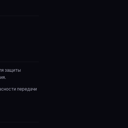
ля защиты
ия.
асности передачи