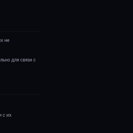
ых не
льно для связи с
 с их