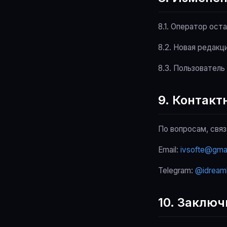
8.1. Оператор ост
8.2. Новая редакц
8.3. Пользовател
9. Контак
По вопросам, свя
Email:
ivsofte@gma
Telegram:
@idream
10. Заклю