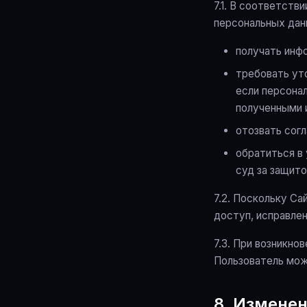
7.1. В соответст
персональных дан
получать инф
требовать уто
если персона
полученными 
отозвать сог
обратиться в
суд за защито
7.2. Поскольку Са
доступ, исправле
7.3. При возникно
Пользователь мож
8. Изменен